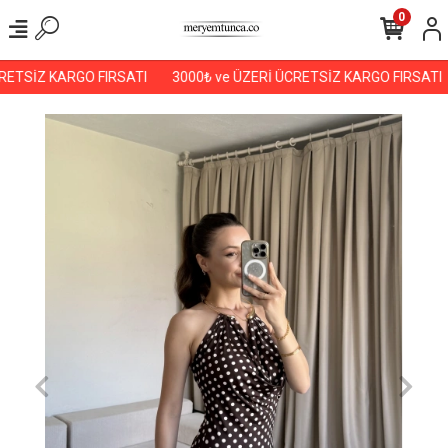
0
ETSİZ KARGO FIRSATI
3000₺ ve ÜZERİ ÜCRETSİZ KARGO FIRSATI