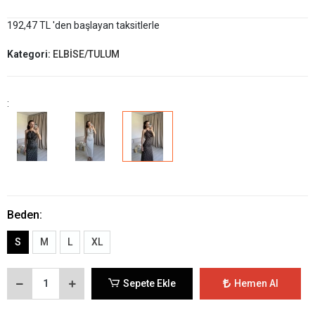
192,47 TL 'den başlayan taksitlerle
Kategori:
ELBİSE/TULUM
:
Beden:
S
M
L
XL
Sepete Ekle
Hemen Al