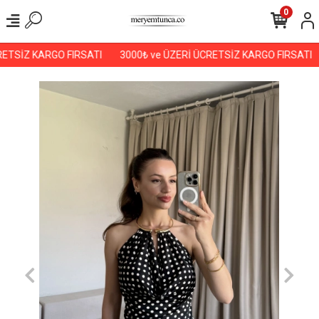
0
ETSİZ KARGO FIRSATI
3000₺ ve ÜZERİ ÜCRETSİZ KARGO FIRSATI