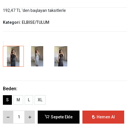
192,47 TL 'den başlayan taksitlerle
Kategori:
ELBİSE/TULUM
:
Beden:
S
M
L
XL
Sepete Ekle
Hemen Al