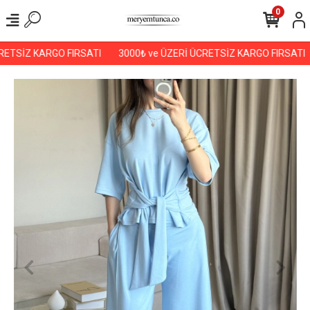
0
ETSİZ KARGO FIRSATI
3000₺ ve ÜZERİ ÜCRETSİZ KARGO FIRSATI