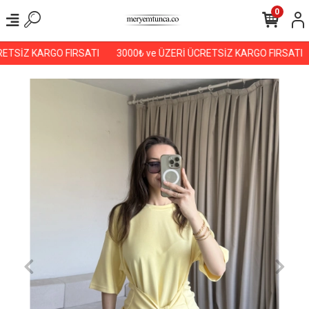
0
ETSİZ KARGO FIRSATI
3000₺ ve ÜZERİ ÜCRETSİZ KARGO FIRSATI