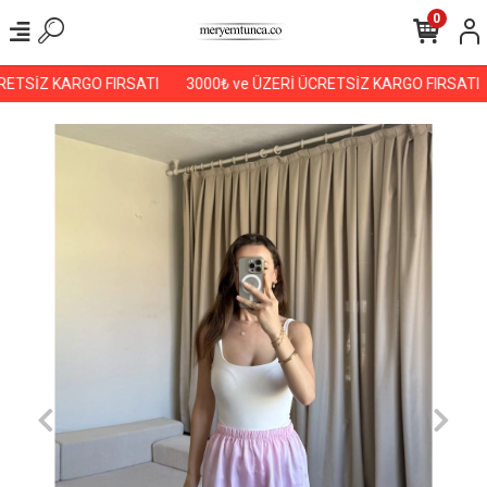
0
ETSİZ KARGO FIRSATI
3000₺ ve ÜZERİ ÜCRETSİZ KARGO FIRSATI