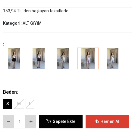
153,94 TL 'den başlayan taksitlerle
Kategori:
ALT GİYİM
:
Beden:
S
M
L
Sepete Ekle
Hemen Al