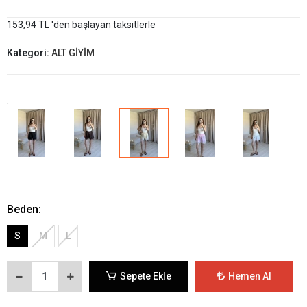
153,94 TL 'den başlayan taksitlerle
Kategori:
ALT GİYİM
:
Beden:
S
M
L
Sepete Ekle
Hemen Al