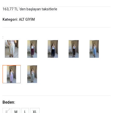
163,77 TL 'den başlayan taksitlerle
Kategori:
ALT GİYİM
:
Beden:
S
M
L
XL