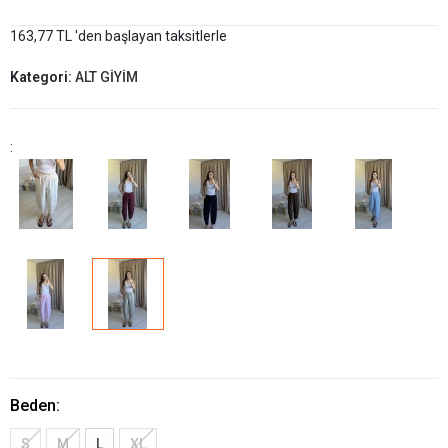
163,77 TL 'den başlayan taksitlerle
Kategori:
ALT GİYİM
:
Beden:
S
M
L
XL