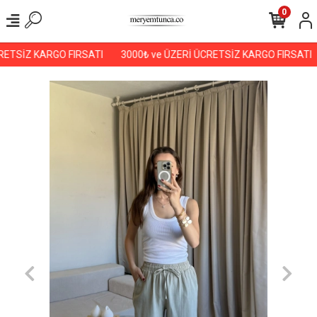
0
ETSİZ KARGO FIRSATI
3000₺ ve ÜZERİ ÜCRETSİZ KARGO FIRSATI