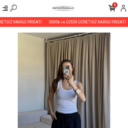
0
ETSİZ KARGO FIRSATI
3000₺ ve ÜZERİ ÜCRETSİZ KARGO FIRSATI