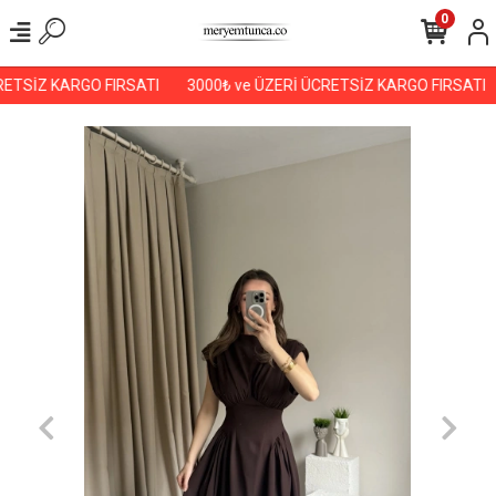
0
ETSİZ KARGO FIRSATI
3000₺ ve ÜZERİ ÜCRETSİZ KARGO FIRSATI